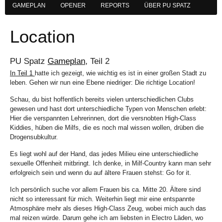
GAMEPLAN
OPENER
REPORTS
ÜBER PU SPATZ
Location
PU Spatz
Gameplan
, Teil 2
In Teil 1
hatte ich gezeigt, wie wichtig es ist in einer großen Stadt zu
leben. Gehen wir nun eine Ebene niedriger: Die richtige Location!
Schau, du bist hoffentlich bereits vielen unterschiedlichen Clubs
gewesen und hast dort unterschiedliche Typen von Menschen erlebt:
Hier die verspannten Lehrerinnen, dort die versnobten High-Class
Kiddies, hüben die Milfs, die es noch mal wissen wollen, drüben die
Drogensubkultur.
Es liegt wohl auf der Hand, das jedes Milieu eine unterschiedliche
sexuelle Offenheit mitbringt. Ich denke, in Milf-Country kann man sehr
erfolgreich sein und wenn du auf ältere Frauen stehst: Go for it.
Ich persönlich suche vor allem Frauen bis ca. Mitte 20. Ältere sind
nicht so interessant für mich. Weiterhin liegt mir eine entspannte
Atmosphäre mehr als dieses High-Class Zeug, wobei mich auch das
mal reizen würde. Darum gehe ich am liebsten in Electro Läden, wo